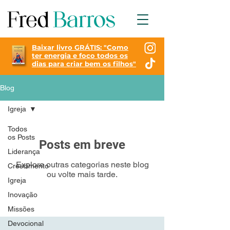
Baixar livro GRÁTIS: "
Como
ter energia e foco todos os
dias para criar bem os filhos"
Blog
Igreja
Todos
os Posts
Posts em breve
Liderança
Explore outras categorias neste blog
Crescimento
ou volte mais tarde.
Igreja
Inovação
Missões
Devocional