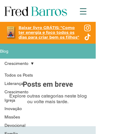
Baixar livro GRÁTIS: "
Como
ter energia e foco todos os
dias para criar bem os filhos"
Blog
Crescimento
Todos os Posts
Posts em breve
Liderança
Crescimento
Explore outras categorias neste blog
Igreja
ou volte mais tarde.
Inovação
Missões
Devocional
Família